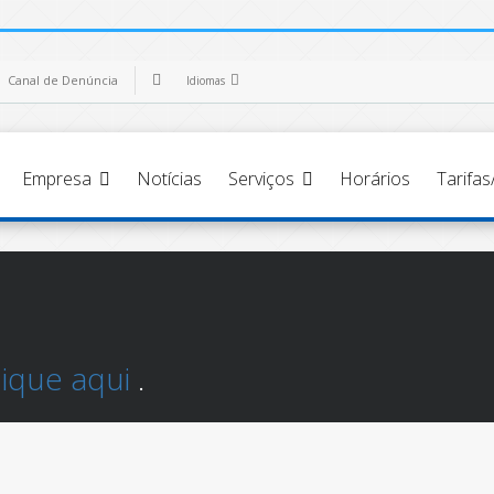
Canal de Denúncia
Idiomas
Empresa
Notícias
Serviços
Horários
Tarifa
lique aqui
.