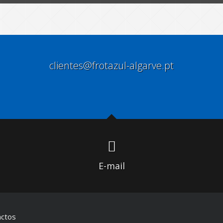
clientes@frotazul-algarve.pt
E-mail
actos